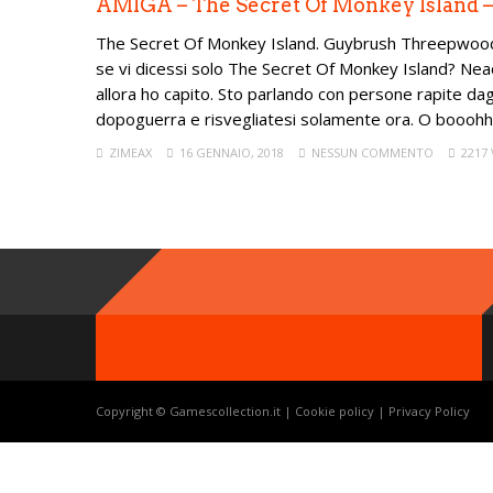
AMIGA – The Secret Of Monkey Island 
The Secret Of Monkey Island. Guybrush Threepwood. 
se vi dicessi solo The Secret Of Monkey Island? Neac
allora ho capito. Sto parlando con persone rapite dagl
dopoguerra e risvegliatesi solamente ora. O booohhh
ZIMEAX
16 GENNAIO, 2018
NESSUN COMMENTO
2217 
Copyright © Gamescollection.it |
Cookie policy
|
Privacy Policy