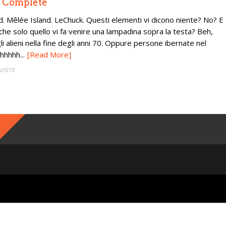
– Complete
Mêlée Island. LeChuck. Questi elementi vi dicono niente? No? E
he solo quello vi fa venire una lampadina sopra la testa? Beh,
i alieni nella fine degli anni 70. Oppure persone ibernate nel
hhhh...
[Read More]
VISITE