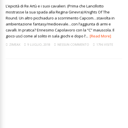
L’epicità di Re Artù e i suoi cavalieri. (Prima che Lancillotto
mostrasse la sua spada alla Regina Ginevra) Knights Of The
Round. Un altro picchiaduro a scorrimento Capcom…stavolta in
ambientazione fantasy/medioevale…con l’aggiunta di armi e
cavalli. In pratica? Ennesimo Capolavoro con la “C” maiuscola. Il
gioco uscì come al solito in sala giochi e dopo l’...
[Read More]
ZIMEAX
9 LUGLIO, 2018
NESSUN COMMENTO
1796 VISITE