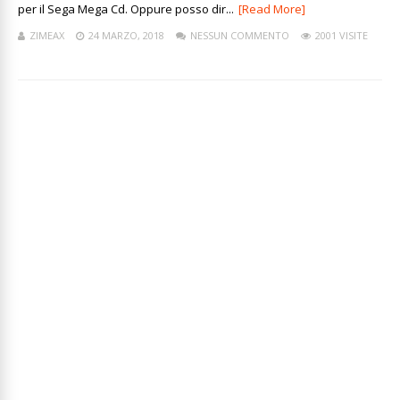
per il Sega Mega Cd. Oppure posso dir...
[Read More]
ZIMEAX
24 MARZO, 2018
NESSUN COMMENTO
2001 VISITE