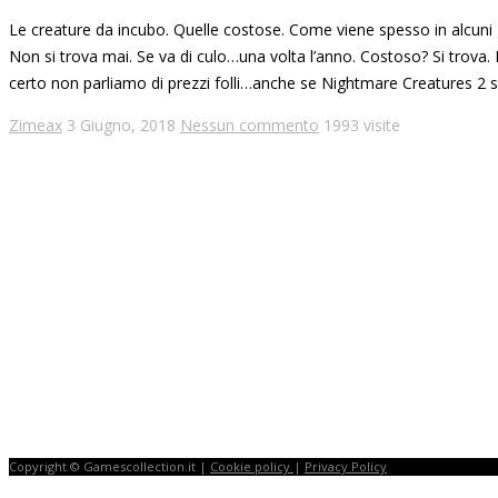
Le creature da incubo. Quelle costose. Come viene spesso in alcuni
Non si trova mai. Se va di culo…una volta l’anno. Costoso? Si trova. 
certo non parliamo di prezzi folli…anche se Nightmare Creatures 2 s
Zimeax
3 Giugno, 2018
Nessun commento
1993 visite
Copyright © Gamescollection.it |
Cookie policy
|
Privacy Policy