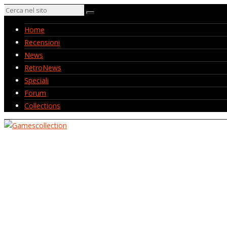
Home
Recensioni
News
RetroNews
Speciali
Forum
Collections
Home
Recensioni
News
RetroNews
Speciali
Forum
Collections