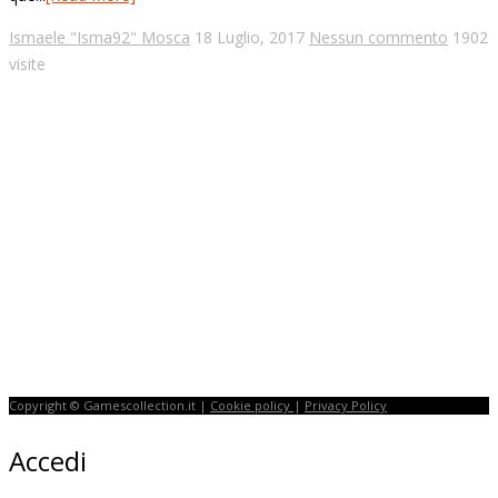
Ismaele "Isma92" Mosca
18 Luglio, 2017
Nessun commento
1902
visite
Copyright © Gamescollection.it |
Cookie policy
|
Privacy Policy
Accedi