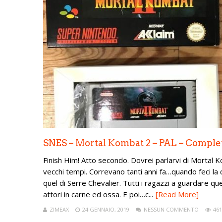
SNES – Mortal Kombat 2 – PAL – Comple
Finish Him! Atto secondo. Dovrei parlarvi di Mortal K
vecchi tempi. Correvano tanti anni fa…quando feci la
quel di Serre Chevalier. Tutti i ragazzi a guardare 
attori in carne ed ossa. E poi…c...
[Read More]
ZIMEAX
24 GENNAIO, 2019
NESSUN COMMENTO
461