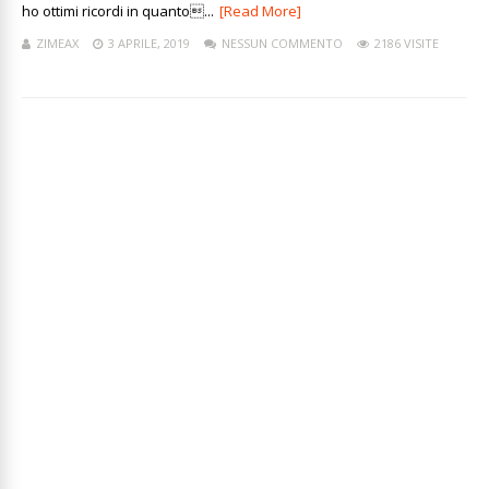
ho ottimi ricordi in quanto...
[Read More]
ZIMEAX
3 APRILE, 2019
NESSUN COMMENTO
2186 VISITE