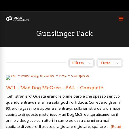
Gunslinger Pack
WII – Mad Dog McGree – PAL – Complete
…ehi straniero! Questa erano le prime parole che spesso sentivo
quando entravo nella mia sala giochi di fiducia. Correvano gli anni
90, ero ragazzino e appena si entrava, sulla sinistra c’era un maxi
cabinato di questo misterioso Mad Dog McGree…praticamente il
primo videogioco con attori in carne ed ossa che mi era mai
capitato di vedere! Il trucco era giocare e giocare, sparare ...
[Read