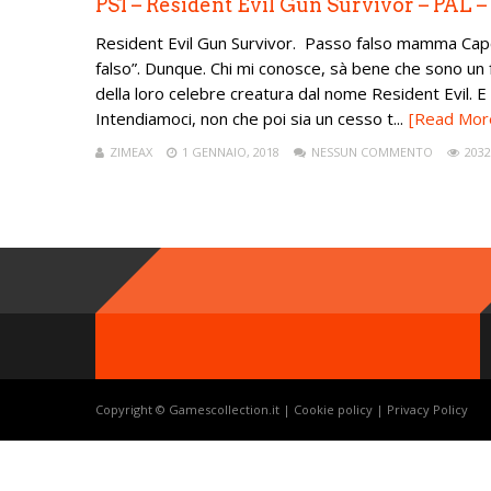
PS1 – Resident Evil Gun Survivor – PAL 
Resident Evil Gun Survivor. Passo falso mamma Capco
falso”. Dunque. Chi mi conosce, sà bene che sono un
della loro celebre creatura dal nome Resident Evil. E 
Intendiamoci, non che poi sia un cesso t...
[Read Mor
ZIMEAX
1 GENNAIO, 2018
NESSUN COMMENTO
2032
Copyright © Gamescollection.it |
Cookie policy
|
Privacy Policy