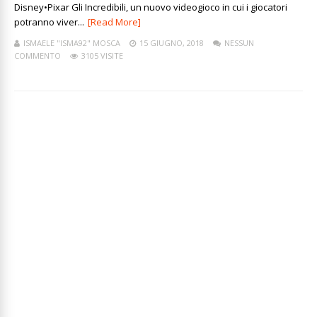
Disney•Pixar Gli Incredibili, un nuovo videogioco in cui i giocatori
potranno viver...
[Read More]
ISMAELE "ISMA92" MOSCA
15 GIUGNO, 2018
NESSUN
COMMENTO
3105 VISITE