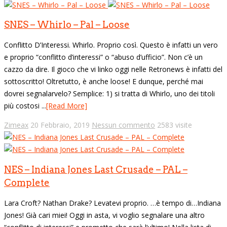
SNES – Whirlo – Pal – Loose
Conflitto D’Interessi. Whirlo. Proprio così. Questo è infatti un vero
e proprio “conflitto d’interessi” o “abuso d’ufficio”. Non c’è un
cazzo da dire. Il gioco che vi linko oggi nelle Retronews è infatti del
sottoscritto! Oltretutto, è anche loose! E dunque, perché mai
dovrei segnalarvelo? Semplice: 1) si tratta di Whirlo, uno dei titoli
più costosi ...
[Read More]
Zimeax
20 Febbraio, 2019
Nessun commento
2583 visite
NES – Indiana Jones Last Crusade – PAL –
Complete
Lara Croft? Nathan Drake? Levatevi proprio. …è tempo di…Indiana
Jones! Già cari miei! Oggi in asta, vi voglio segnalare una altro