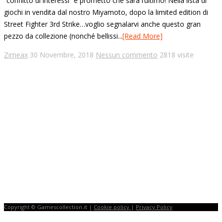
“conflitto di interessi” e prometto che sarà l’ultimo! Nella lista di
giochi in vendita dal nostro Miyamoto, dopo la limited edition di
Street Fighter 3rd Strike…voglio segnalarvi anche questo gran
pezzo da collezione (nonché bellissi...
[Read More]
Zimeax
30 Novembre, 2018
Nessun commento
2818 visite
Copyright © Gamescollection.it |
Cookie policy
|
Privacy Policy