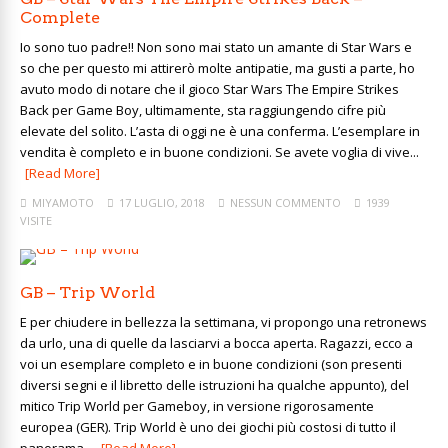
Complete
Io sono tuo padre!! Non sono mai stato un amante di Star Wars e
so che per questo mi attirerò molte antipatie, ma gusti a parte, ho
avuto modo di notare che il gioco Star Wars The Empire Strikes
Back per Game Boy, ultimamente, sta raggiungendo cifre più
elevate del solito. L’asta di oggi ne è una conferma. L’esemplare in
vendita è completo e in buone condizioni. Se avete voglia di vive...
[Read More]
MIYAMOTO
17 LUGLIO, 2018
NESSUN COMMENTO
1939
VISITE
GB – Trip World
E per chiudere in bellezza la settimana, vi propongo una retronews
da urlo, una di quelle da lasciarvi a bocca aperta. Ragazzi, ecco a
voi un esemplare completo e in buone condizioni (son presenti
diversi segni e il libretto delle istruzioni ha qualche appunto), del
mitico Trip World per Gameboy, in versione rigorosamente
europea (GER). Trip World è uno dei giochi più costosi di tutto il