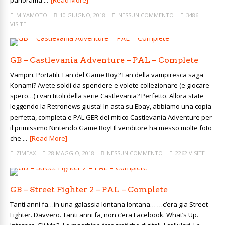
panorama ...
[Read More]
MIYAMOTO
10 GIUGNO, 2018
NESSUN COMMENTO
3486
VISITE
GB – Castlevania Adventure – PAL – Complete
Vampiri. Portatili. Fan del Game Boy? Fan della vampiresca saga
Konami? Avete soldi da spendere e volete collezionare (e giocare
spero…) i vari titoli della serie Castlevania? Perfetto. Allora state
leggendo la Retronews giusta! In asta su Ebay, abbiamo una copia
perfetta, completa e PAL GER del mitico Castlevania Adventure per
il primissimo Nintendo Game Boy! Il venditore ha messo molte foto
che ...
[Read More]
ZIMEAX
28 MAGGIO, 2018
NESSUN COMMENTO
2262 VISITE
GB – Street Fighter 2 – PAL – Complete
Tanti anni fa…in una galassia lontana lontana… …c’era gia Street
Fighter. Davvero. Tanti anni fa, non c’era Facebook. What’s Up.