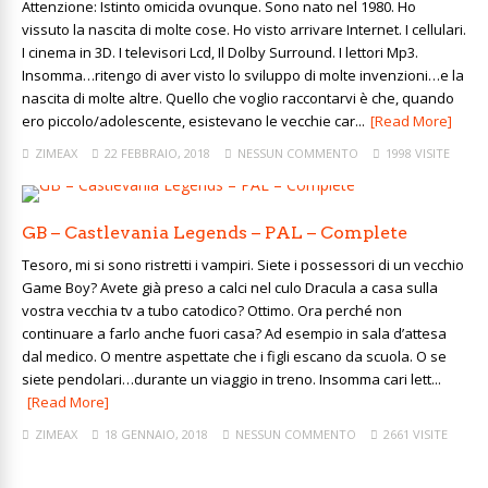
Attenzione: Istinto omicida ovunque. Sono nato nel 1980. Ho
vissuto la nascita di molte cose. Ho visto arrivare Internet. I cellulari.
I cinema in 3D. I televisori Lcd, Il Dolby Surround. I lettori Mp3.
Insomma…ritengo di aver visto lo sviluppo di molte invenzioni…e la
nascita di molte altre. Quello che voglio raccontarvi è che, quando
ero piccolo/adolescente, esistevano le vecchie car...
[Read More]
ZIMEAX
22 FEBBRAIO, 2018
NESSUN COMMENTO
1998 VISITE
GB – Castlevania Legends – PAL – Complete
Tesoro, mi si sono ristretti i vampiri. Siete i possessori di un vecchio
Game Boy? Avete già preso a calci nel culo Dracula a casa sulla
vostra vecchia tv a tubo catodico? Ottimo. Ora perché non
continuare a farlo anche fuori casa? Ad esempio in sala d’attesa
dal medico. O mentre aspettate che i figli escano da scuola. O se
siete pendolari…durante un viaggio in treno. Insomma cari lett...
[Read More]
ZIMEAX
18 GENNAIO, 2018
NESSUN COMMENTO
2661 VISITE