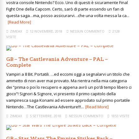
vostra console Nintendo? Ecco. Uno di questi è sicuramente Final
Fight One della Capcom. Certo, sarò di parte essendo un fan di
questa saga…ma, posso assicurarvi…che una volta messa la ca...
[Read More]
ZIMEAX
12 NOVEMBRE, 2018
NESSUN COMMENTO
2128
VISITE
GB – The Castlevania Adventure – PAL –
Complete
Vampiri a 8 Bit. Portatili. …ed eccomi oggi a segnalarvi un titolo che
ammetto di non aver mai provato. Ma rientra nella mia categoria
dei “prima o poi lo recupero e appena avrò un po’di tempo libero ci
gioco”! Signori & Signore, vi presento il primo capitolo della
vampiresca saga Konami ad essere approdato sul primo portatile
Nintendo…The Castlevania Adventure!!!...
[Read More]
ZIMEAX
5 SETTEMBRE, 2018
NESSUN COMMENTO
1853 VISITE
GB – Star Wars The Empire Strikes Back –