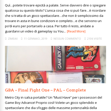
Quì…potete trovare epicità a palate. Serve davvero dire o spiegare
qualcosa su questo titolo? L’unica cosa che si può fare…è ricordare
che si tratta di un gioco spettacolare…che non è semplicissimo da
trovare in asta in bune condizioni e completo…e che servono un
po’di euro per portarselo a casa. Per tutto il resto, andate a
guardarvi un video di gameplay su You...
[Read More]
ZIMEAX
11 GENNAIO, 2019
NESSUN COMMENTO
2106 VISITE
GBA – Final Fight One – PAL – Complete
Metro City in salsa portatile? Un “Must Have” per i possessori del
Game Boy Advance! Proprio così! Volete un gioco splendido e
spettacolare che dia sfoggio delle massime potenzialità della