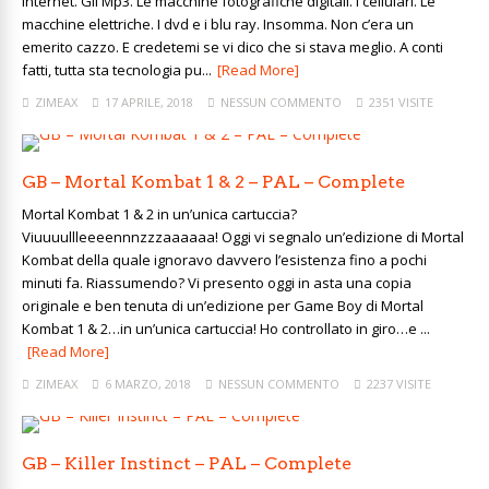
Internet. Gli Mp3. Le macchine fotografiche digitali. I cellulari. Le
macchine elettriche. I dvd e i blu ray. Insomma. Non c’era un
emerito cazzo. E credetemi se vi dico che si stava meglio. A conti
fatti, tutta sta tecnologia pu...
[Read More]
ZIMEAX
17 APRILE, 2018
NESSUN COMMENTO
2351 VISITE
GB – Mortal Kombat 1 & 2 – PAL – Complete
Mortal Kombat 1 & 2 in un’unica cartuccia?
Viuuuullleeeennnzzzaaaaaa! Oggi vi segnalo un’edizione di Mortal
Kombat della quale ignoravo davvero l’esistenza fino a pochi
minuti fa. Riassumendo? Vi presento oggi in asta una copia
originale e ben tenuta di un’edizione per Game Boy di Mortal
Kombat 1 & 2…in un’unica cartuccia! Ho controllato in giro…e ...
[Read More]
ZIMEAX
6 MARZO, 2018
NESSUN COMMENTO
2237 VISITE
GB – Killer Instinct – PAL – Complete