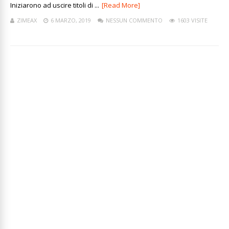
Iniziarono ad uscire titoli di ...
[Read More]
ZIMEAX
6 MARZO, 2019
NESSUN COMMENTO
1603 VISITE