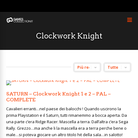
Clockwork Knight
SATURN – Clockwork Knight 1 e 2 – PAL –
COMPLETE
Cavalieri erranti…nel paese dei balocchi ! Quando uscirono la
prima Playstation e il Saturn, tutti rimanemmo a bocca aperta. Da
una parte c’era Ridge Racer. Mascella a terra. Dall’altra c’era Sega
Rally. Grezzo…ma anche li la mascella era a terra perche bene o
male…si poteva giocare un altro titolo hit della sala…in salotto!