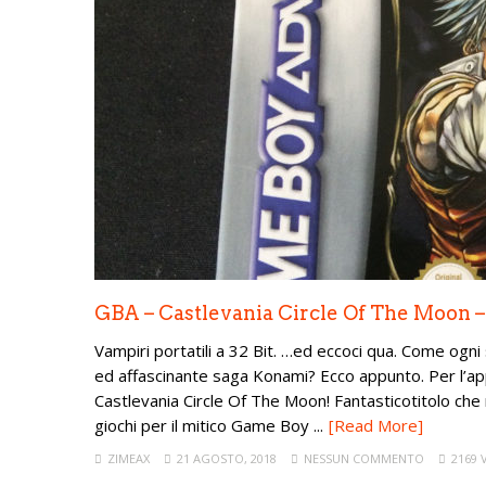
GBA – Castlevania Circle Of The Moon 
Vampiri portatili a 32 Bit. …ed eccoci qua. Come ogn
ed affascinante saga Konami? Ecco appunto. Per l’a
Castlevania Circle Of The Moon! Fantasticotitolo che
giochi per il mitico Game Boy ...
[Read More]
ZIMEAX
21 AGOSTO, 2018
NESSUN COMMENTO
2169 