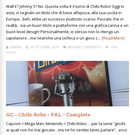
Wall E? Johnny 5? No. Questa volta è il turno di Chibi Robo! Oggi in
asta, vi segnalo un titolo che di base all’epoca, alla sua uscita in
Europa…beh, ebbe un successo piuttosto scarso. Peccato che in
realtà…sia un buon titolo a piattaforme con una grafica carina e un
buon level design! Personalmente, io stesso non lo ritengo un
capolavoro…ma neanche una ciofeca o un gioco c...
[Read More]
ZIMEAX
18 OTTOBRE, 2019
NESSUN COMMENTO
1554
VISITE
GC – Chibi-Robo – PAL – Complete
Capcom = Mega Man. Nintendo = Chibi-Robo. …per la serie “giochi
ai quali non ho mai giocato…ma ne ho sentito tanto parlare”…ecco