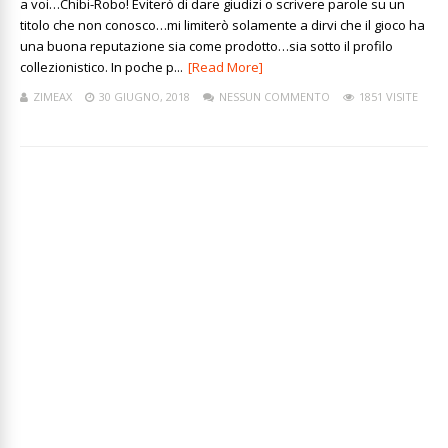
a voi…Chibi-Robo! Eviterò di dare giudizi o scrivere parole su un
titolo che non conosco…mi limiterò solamente a dirvi che il gioco ha
una buona reputazione sia come prodotto…sia sotto il profilo
collezionistico. In poche p...
[Read More]
ZIMEAX
30 GIUGNO, 2018
NESSUN COMMENTO
1851 VISITE