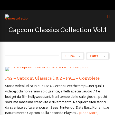
Capcom Classics Collection Vol.1
PS2 – Capcom Classics 1 & 2 – PAL – Complete
Storia videoludica in due DVD. C’erano i vecchi tempi…nei quali i
videogiochi non erano solo grafica, effetti speciali,audio 7.1 e
budget da film hollywoodiani. Era il tempo delle sale giochi…pochi
soldi ma massima creatività e divertimento. Nacquero titoli storici
da svariate softwarehouse…Sega, Nintendo, Data East, Konami…e
naturalmente Capcom. Sulla seconda Playsta...
[Read More]