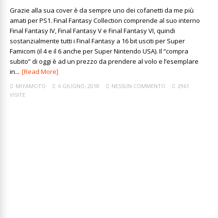
Grazie alla sua cover è da sempre uno dei cofanetti da me più
amati per PS1. Final Fantasy Collection comprende al suo interno
Final Fantasy IV, Final Fantasy V e Final Fantasy VI, quindi
sostanzialmente tutti i Final Fantasy a 16 bit usciti per Super
Famicom (il 4 e il 6 anche per Super Nintendo USA). Il “compra
subito” di oggi è ad un prezzo da prendere al volo e l’esemplare
in...
[Read More]
MIYAMOTO
6 GIUGNO, 2018
NESSUN COMMENTO
2961
VISITE