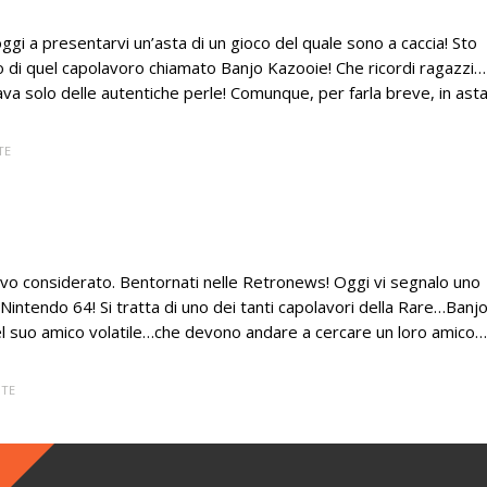
i a presentarvi un’asta di un gioco del quale sono a caccia! Sto
o di quel capolavoro chiamato Banjo Kazooie! Che ricordi ragazzi…
a solo delle autentiche perle! Comunque, per farla breve, in ast
TE
vevo considerato. Bentornati nelle Retronews! Oggi vi segnalo uno
ico Nintendo 64! Si tratta di uno dei tanti capolavori della Rare…Banj
el suo amico volatile…che devono andare a cercare un loro amico…
ITE