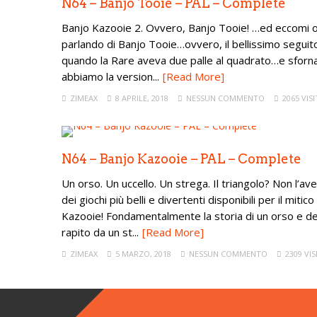
N64 – Banjo Tooie – PAL – Complete
Banjo Kazooie 2. Ovvero, Banjo Tooie! …ed eccomi ogg
parlando di Banjo Tooie…ovvero, il bellissimo seguit
quando la Rare aveva due palle al quadrato…e sfornav
abbiamo la version...
[Read More]
ZIMEAX
8 APRILE, 2018
NESSUN COMMENTO
2065 VISI
N64 – Banjo Kazooie – PAL – Complete
Un orso. Un uccello. Un strega. Il triangolo? Non l’a
dei giochi più belli e divertenti disponibili per il mit
Kazooie! Fondamentalmente la storia di un orso e d
rapito da un st...
[Read More]
ZIMEAX
5 MARZO, 2018
NESSUN COMMENTO
2309 VIS