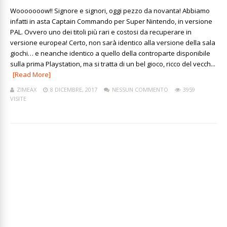
Wooooooow!! Signore e signori, oggi pezzo da novanta! Abbiamo
infatti in asta Captain Commando per Super Nintendo, in versione
PAL. Ovvero uno dei titoli più rari e costosi da recuperare in
versione europea! Certo, non sarà identico alla versione della sala
giochi… e neanche identico a quello della controparte disponibile
sulla prima Playstation, ma si tratta di un bel gioco, ricco del vecch...
[Read More]
ZIMEAX
8 DICEMBRE, 2017
NESSUN COMMENTO
3959
VISITE