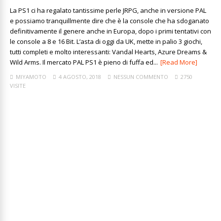
La PS1 ci ha regalato tantissime perle JRPG, anche in versione PAL
e possiamo tranquillmente dire che è la console che ha sdoganato
definitivamente il genere anche in Europa, dopo i primi tentativi con
le console a 8 e 16 Bit. L’asta di oggi da UK, mette in palio 3 giochi,
tutti completi e molto interessanti: Vandal Hearts, Azure Dreams &
Wild Arms. Il mercato PAL PS1 è pieno di fuffa ed...
[Read More]
MIYAMOTO
4 AGOSTO, 2018
NESSUN COMMENTO
2750
VISITE