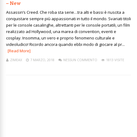
– New
Assassin’s Creed. Che roba sta serie…tra alti e bassi è riuscita a
conquistare sempre più appassionati in tutto il mondo. Svariati titoli
per le console casalinghe, altrettanti per le console portatili, un film
realizzato ad Hollywood, una marea di convention, eventi e
cosplay. Insomma, un vero e proprio fenomeno culturale e
videoludico! Ricordo ancora quando ebbi modo di giocare al pr...
[Read More]
ZIMEAX
7 MARZO, 2018
NESSUN COMMENTO
1813 VISITE