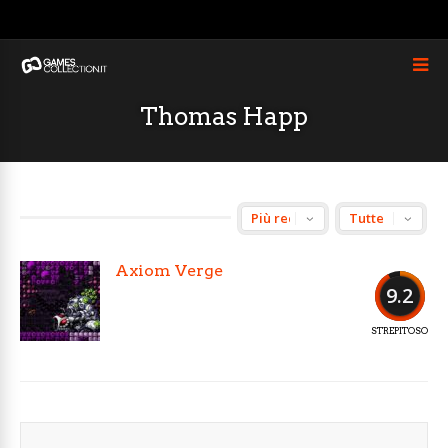
Thomas Happ
Axiom Verge
9.2
STREPITOSO