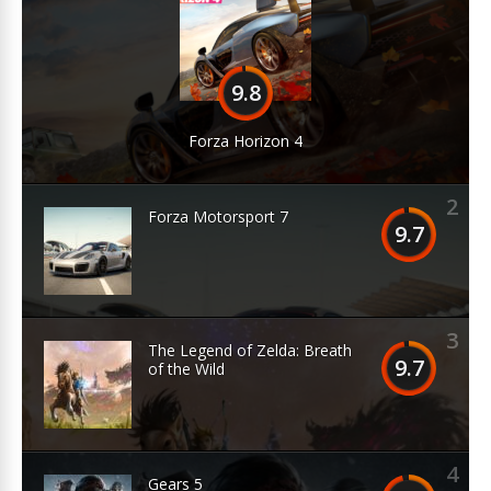
9.8
Forza Horizon 4
2
Forza Motorsport 7
9.7
3
The Legend of Zelda: Breath
9.7
of the Wild
4
Gears 5