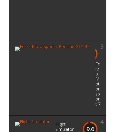
h
e
W
i
l
d
3
9.7
Fo
rz
a
M
ot
or
sp
or
t 7
4
Flight
9.6
Simulator