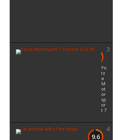
h
e
W
i
l
d
3
9.7
Fo
rz
a
M
ot
or
sp
or
t 7
4
9.6