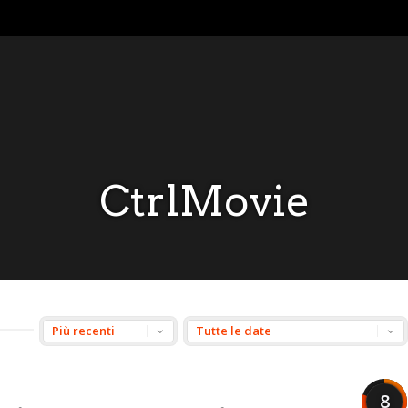
CtrlMovie
8