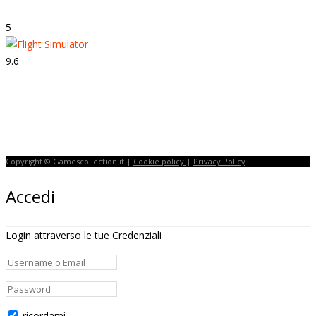
5
9.6
Strepitoso
Flight Simulator
Copyright © Gamescollection.it |
Cookie policy
|
Privacy Policy
Accedi
Login attraverso le tue Credenziali
ricordami