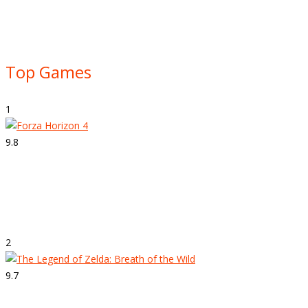
Top Games
1
9.8
Strepitoso
Forza Horizon 4
2
9.7