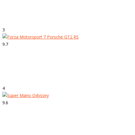
Strepitoso
The Legend of Zelda: Breath of the Wild
3
9.7
Strepitoso
Forza Motorsport 7
4
9.6
Strepitoso
Super Mario Odyssey