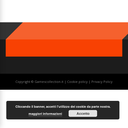
Copyright © Gamescollection.it |
Cookie policy
|
Privacy Policy
Cliccando il banner, accetti l'utilizzo dei cookie da parte nostra.
Accetto
maggiori informazioni