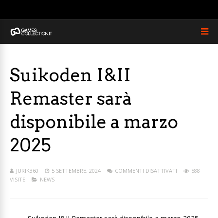
Suikoden I&II
Remaster sarà
disponibile a marzo
2025
JURIK360
5 SETTEMBRE, 2024
COMMENTI DISATTIVATI
588
VISITE
NEWS