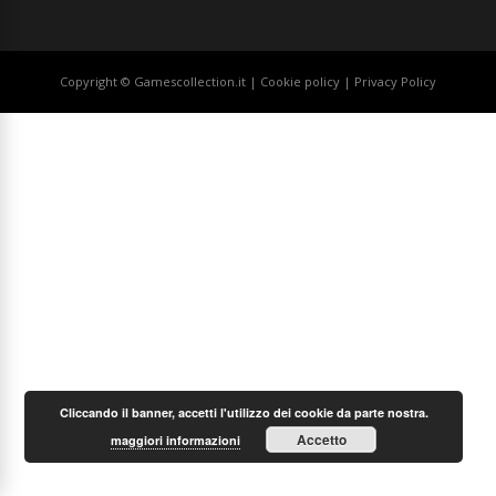
Copyright © Gamescollection.it |
Cookie policy
|
Privacy Policy
Cliccando il banner, accetti l'utilizzo dei cookie da parte nostra.
Accetto
maggiori informazioni