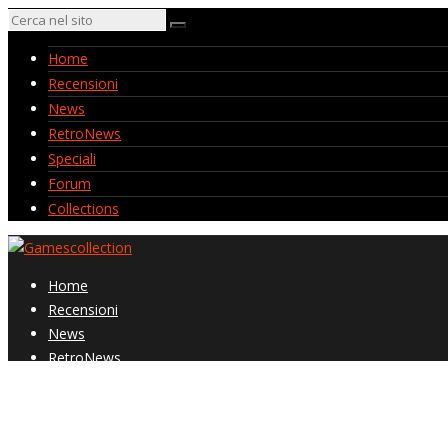
Home
Recensioni
News
RetroNews
Speciali
Forum
Collections
Home
Recensioni
News
RetroNews
Speciali
Forum
Collections