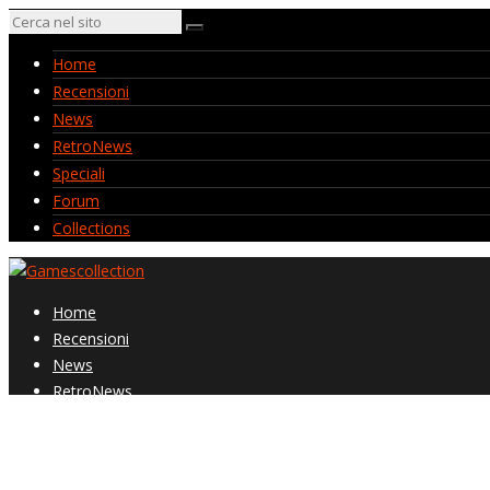
Home
Recensioni
News
RetroNews
Speciali
Forum
Collections
Home
Recensioni
News
RetroNews
Speciali
Forum
Collections