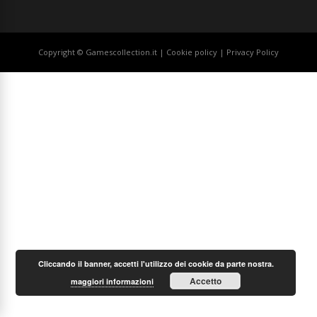
Copyright © Gamescollection.it |
Cookie policy
|
Privacy Policy
Cliccando il banner, accetti l'utilizzo dei cookie da parte nostra.
Accetto
maggiori informazioni