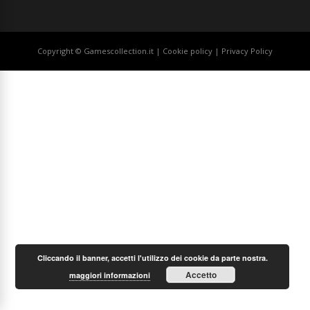
Copyright © Gamescollection.it |
Cookie policy
|
Privacy Policy
Cliccando il banner, accetti l'utilizzo dei cookie da parte nostra.
Accetto
maggiori informazioni