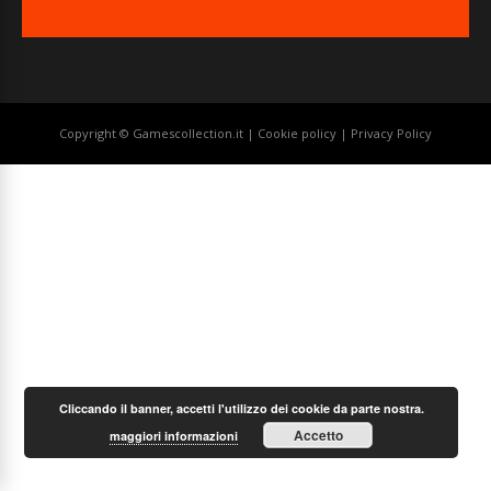
Copyright © Gamescollection.it |
Cookie policy
|
Privacy Policy
Cliccando il banner, accetti l'utilizzo dei cookie da parte nostra.
Accetto
maggiori informazioni