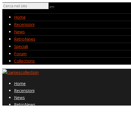
Home
Recensioni
News
RetroNews
Speciali
Forum
Collections
Home
Recensioni
News
RetroNews
Speciali
Forum
Collections