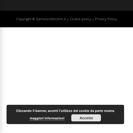
Copyright © Gamescollection.it |
Cookie policy
|
Privacy Policy
Cliccando il banner, accetti l'utilizzo dei cookie da parte nostra.
Accetto
maggiori informazioni