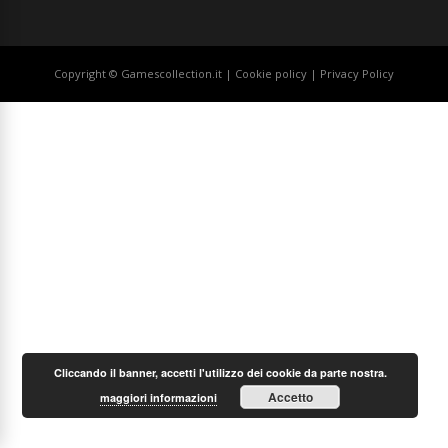
Copyright © Gamescollection.it |
Cookie policy
|
Privacy Policy
Cliccando il banner, accetti l'utilizzo dei cookie da parte nostra.
Accetto
maggiori informazioni