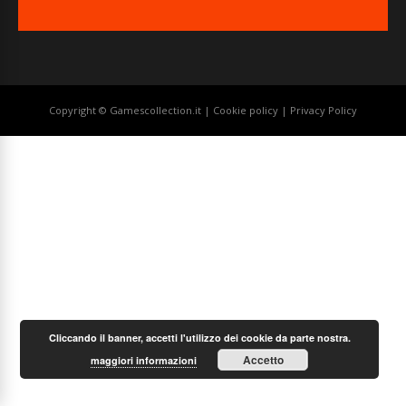
Copyright © Gamescollection.it |
Cookie policy
|
Privacy Policy
Cliccando il banner, accetti l'utilizzo dei cookie da parte nostra.
Accetto
maggiori informazioni