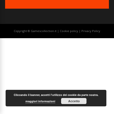
Copyright © Gamescollection.it |
Cookie policy
|
Privacy Policy
Cliccando il banner, accetti l'utilizzo dei cookie da parte nostra.
Accetto
maggiori informazioni