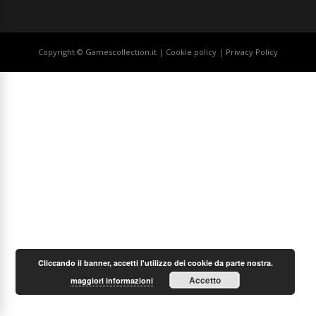
Copyright © Gamescollection.it |
Cookie policy
|
Privacy Policy
Cliccando il banner, accetti l'utilizzo dei cookie da parte nostra.
Accetto
maggiori informazioni