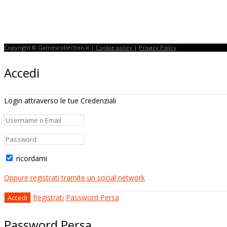
Strepitoso
Flight Simulator
Copyright © Gamescollection.it |
Cookie policy
|
Privacy Policy
Accedi
Login attraverso le tue Credenziali
ricordami
Oppure registrati tramite un social network
Registrati
Password Persa
Password Persa