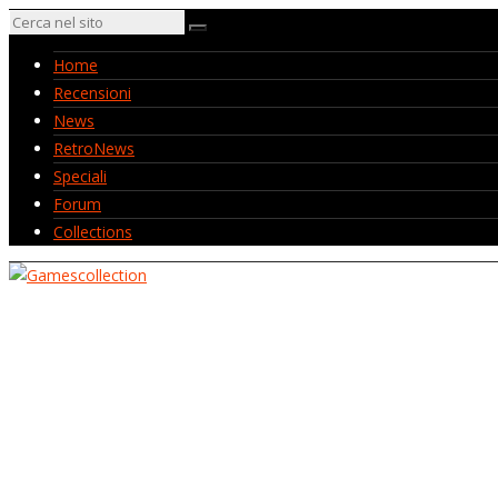
Home
Recensioni
News
RetroNews
Speciali
Forum
Collections
Home
Recensioni
News
RetroNews
Speciali
Forum
Collections