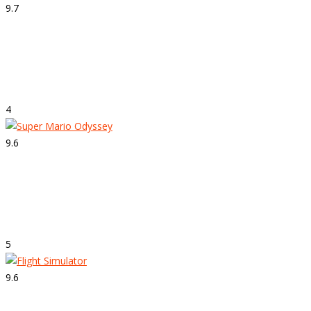
9.7
Strepitoso
Forza Motorsport 7
4
9.6
Strepitoso
Super Mario Odyssey
5
9.6