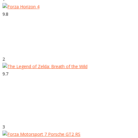
9.8
Strepitoso
Forza Horizon 4
2
9.7
Strepitoso
The Legend of Zelda: Breath of the
Wild
3