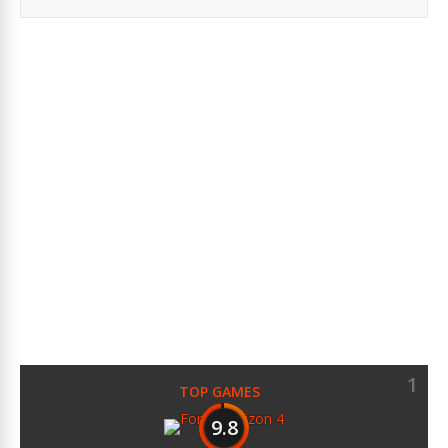
1
TOP GAMES
9.8