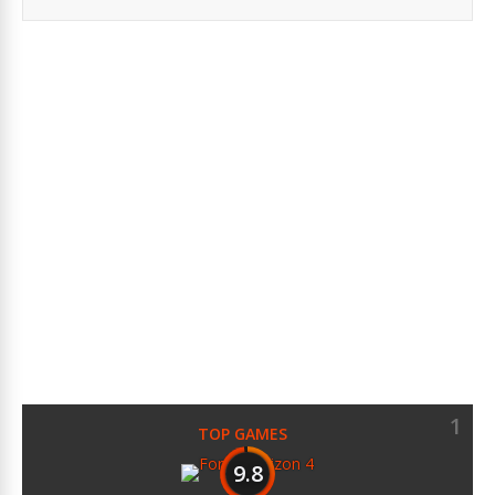
1
TOP GAMES
9.8