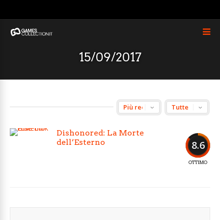
15/09/2017
Dishonored: La Morte
dell’Esterno
8.6
OTTIMO