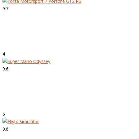
9.7
Strepitoso
Forza Motorsport 7
4
9.6
Strepitoso
Super Mario Odyssey
5
9.6