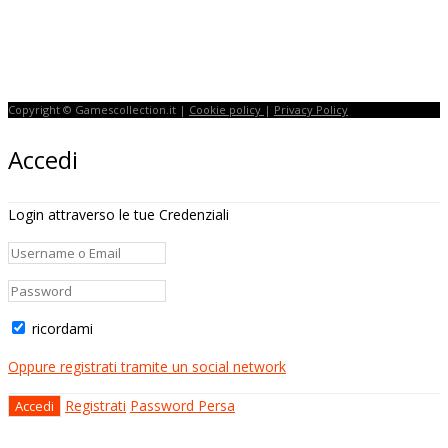
Strepitoso
Flight Simulator
Copyright © Gamescollection.it |
Cookie policy
|
Privacy Policy
Accedi
Login attraverso le tue Credenziali
ricordami
Oppure registrati tramite un social network
Registrati
Password Persa