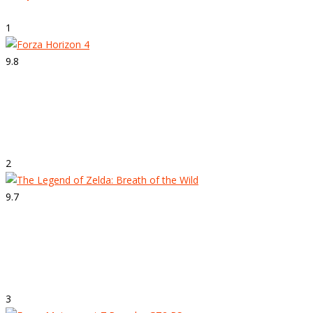
1
9.8
Strepitoso
Forza Horizon 4
2
9.7
Strepitoso
The Legend of Zelda: Breath of the Wild
3