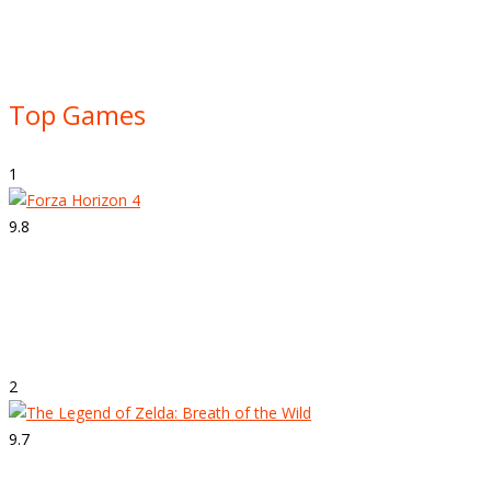
Top Games
1
9.8
Strepitoso
Forza Horizon 4
2
9.7