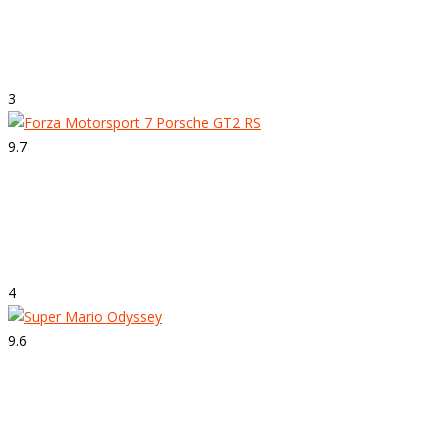
Strepitoso
The Legend of Zelda: Breath of the Wild
3
9.7
Strepitoso
Forza Motorsport 7
4
9.6
Strepitoso
Super Mario Odyssey