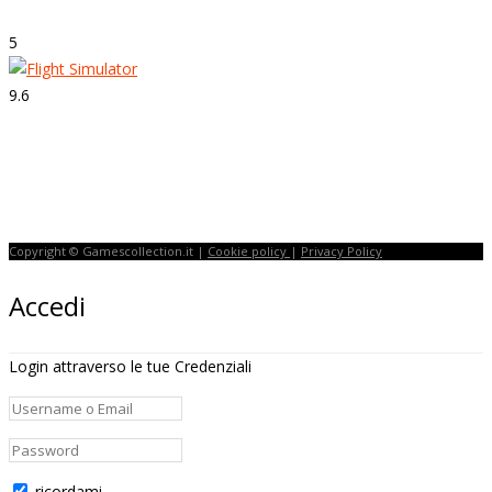
5
9.6
Strepitoso
Flight Simulator
Copyright © Gamescollection.it |
Cookie policy
|
Privacy Policy
Accedi
Login attraverso le tue Credenziali
ricordami