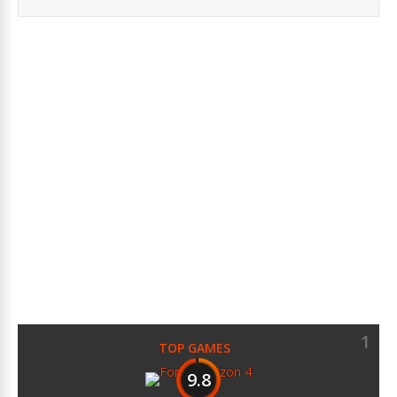
1
TOP GAMES
9.8