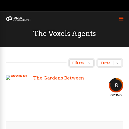
The Voxels Agents
The Gardens Between
8
OTTIMO