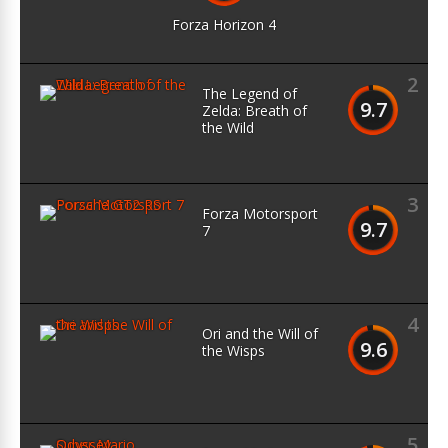
Forza Horizon 4
2
The Legend of
9.7
Zelda: Breath of
the Wild
3
Forza Motorsport
9.7
7
4
Ori and the Will of
9.6
the Wisps
5