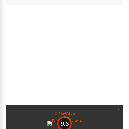
1
TOP GAMES
9.8