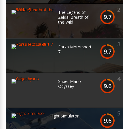
2
The Legend of
9.7
Zelda: Breath of
the Wild
3
Forza Motorsport
9.7
7
4
Super Mario
9.6
Odyssey
5
Flight Simulator
9.6