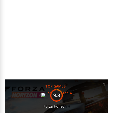
1
TOP GAMES
9.8
Forza Horizon 4