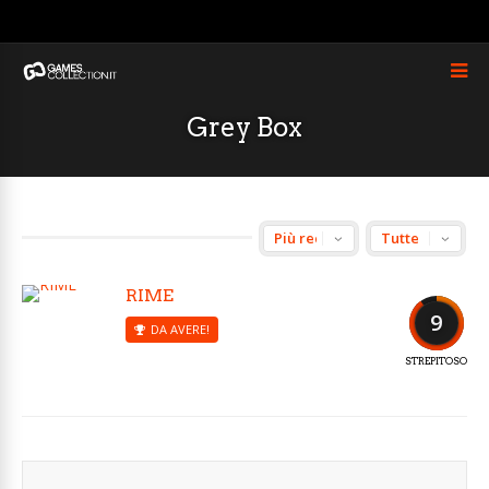
Grey Box
RIME
9
DA AVERE!
STREPITOSO