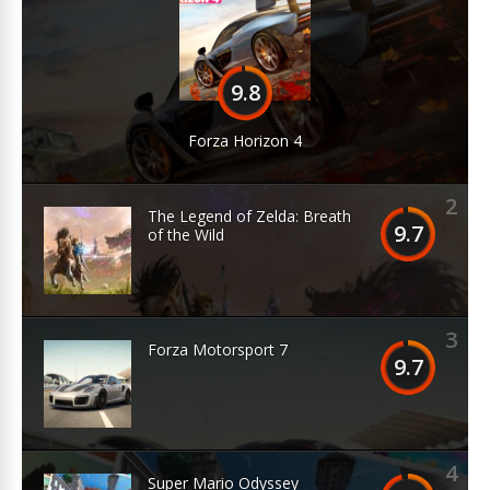
9.8
Forza Horizon 4
2
The Legend of Zelda: Breath
9.7
of the Wild
3
Forza Motorsport 7
9.7
4
Super Mario Odyssey