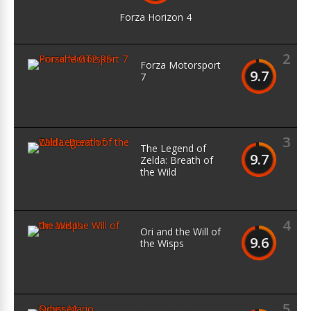
Forza Horizon 4
2
Forza Motorsport
9.7
7
3
The Legend of
9.7
Zelda: Breath of
the Wild
4
Ori and the Will of
9.6
the Wisps
5