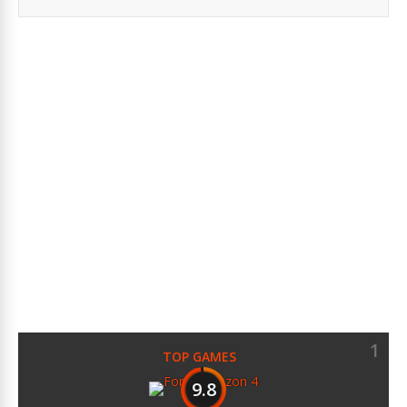
1
TOP GAMES
9.8