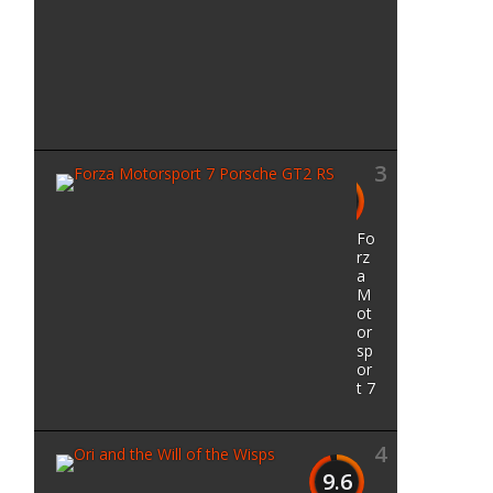
h
e
W
i
l
d
3
9.7
Fo
rz
a
M
ot
or
sp
or
t 7
4
9.6