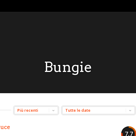
Bungie
Luce
7.7